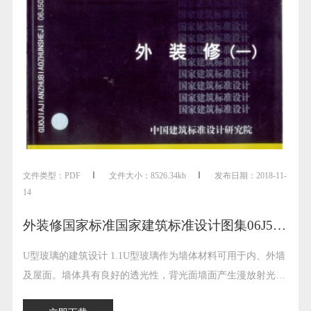
文件类型：
PDF
文件大小：
8526.34kb
发布日期：
2018-11-
14
外装修国家标准国家建筑标准设计图集06J505-1
U型玻璃的建筑设计 1.1U型玻璃作为墙体材料可用于内、外墙
及屋面。墙体具有良好的透光性，背光面墙面产生漫放射光
感、光线柔和; 双排安装时还有较好的隔声与隔热效果，并可