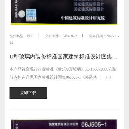
文件类型：
PDF
文件大小：
2454.36kb
发布日期：
2018-11-
14
U型玻璃内装修标准国家建筑标准设计图集11j508
本产品符合现行行业标准《建筑U形玻璃》JC/T867-2000安装
节点构造详见国家标准设计图集06J505-1《外装修（一）》
立即下载