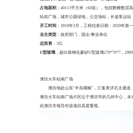
占地面积
：40113平方米（60亩），包括数幢数
站前广场，城市公园绿地，公交场站，长途客运站
开工时间
：2018年3月，工程结束日期：2020
业主类型
：政府部门，国企/事业单位
总投资
：3亿
U型玻璃
，超白玻钢化蒙砂U型玻璃270*70*7，20
潍坊火车站南广场
潍坊地处山东“半岛咽喉”，汇集青济石太通
潍坊火车站南广场片区位于潍坊市的几何中心，未
此潍坊市领导对该项目高度重视。