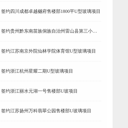
签约四川成都卓越樾府售楼部1800平U型玻璃项目
签约贵州黔东南苗族侗族自治州雷山县第三小学U
型玻璃项目
签约江苏南京外院仙林学院体育馆U型玻璃项目
签约浙江杭州星耀二期U型玻璃项目
签约浙江丽水元湖一号售楼部U玻项目
签约江苏扬州万科翡翠公园售楼部U玻璃项目