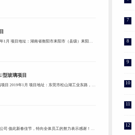
...
7
目
8
9年1月 项目地址：湖南省衡阳市耒阳市（县级）耒阳西
9
U型玻璃项目
10
目 2019年1月 项目地址：东莞市松山湖工业东路，东
11
12
有限公司 值此新春佳节，特向全体员工的努力表示感谢！并
春节及年休假的具体安排通知如下： 放假：公司从 2019 年