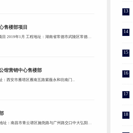
 10 日星期三，共放假 7 天， 2019 年 2 月 11 日全体员
13
心售楼部项目
14
 2019年1月 工程地址：湖南省常德市武陵区常德大
15
公馆营销中心售楼部
16
地址：西安市雁塔区雁南五路紫薇永和坊南门...
17
部
18
地地址：南昌市青云谱区施尧路与广州路交口中大弘阳项