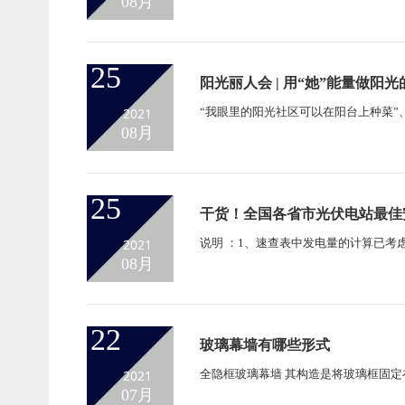
08月
的出现使建筑物可以实现复杂的曲线美
的方法连续生产出来的...
25
阳光丽人会 | 用“她”能量做阳
2021
“我眼里的阳光社区可以在阳台上种菜”
色能源就藏在我们的衣食住行中”…… 
08月
声，大家在席间把“茶”言欢，对彼此
了别样生机。...
25
干货！全国各省市光伏电站最佳
量、
2021
说明 ：1、速查表中发电量的计算已考
组件的最佳安装倾角。3、速算表中的
08月
发电量。 该表格可能存在稍微误差、仅
产、销售、研发、设计、...
22
玻璃幕墙有哪些形式
2021
全隐框玻璃幕墙 其构造是将玻璃框固
格体系的横梁上，其余三边用不同的方法
07月
横明和竖明横隐玻璃幕墙两种。前者只