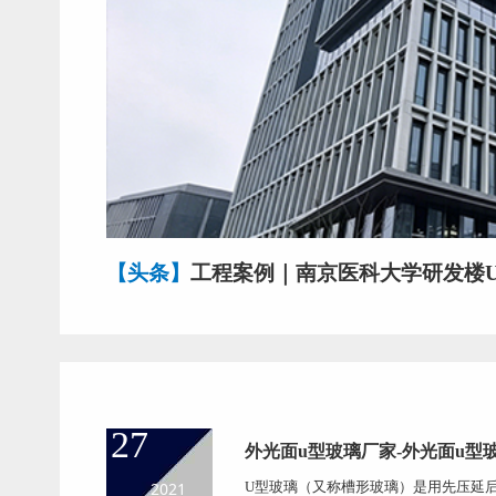
【头条】
工程案例｜南京医科大学研发楼
27
外光面u型玻璃厂家-外光面u型
2021
U型玻璃（又称槽形玻璃）是用先压延后