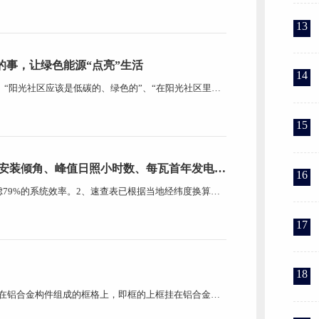
，给设计师更大的发挥空间。 U型玻璃是用先压延后成型
13
光的事，让绿色能源“点亮”生活
14
、“阳光社区应该是低碳的、绿色的”、“在阳光社区里绿
8月15日下午，湘湖金融小镇的桃塬书院内传来了阵阵笑
眼中的社区阳光文化畅所欲言，给连日飘着细雨的小镇带来
15
安装倾角、峰值日照小时数、每瓦首年发电
16
虑79%的系统效率。2、速查表已根据当地经纬度换算出
每瓦年发电量与电站实际装机容量的乘积就是该电站的年
供参考 企业文化 浙江祥捷绿建科技有限公司是一家集生
17
18
定在铝合金构件组成的框格上，即框的上框挂在铝合金框
固定在框格的竖杆及横梁上。 半隐框玻璃幕墙 有竖隐
是铝合金竖杆隐在玻璃后面，玻璃安放在横杆的玻璃镶