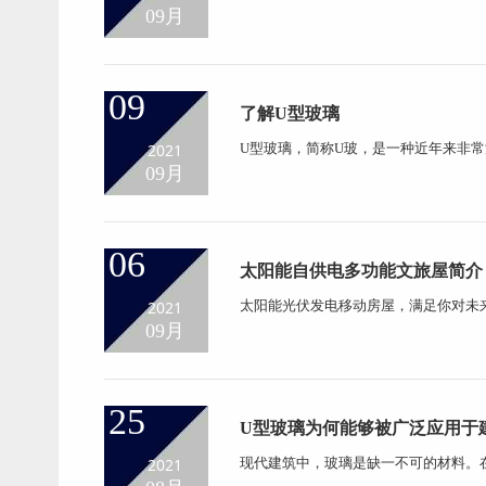
名，是一种新颖的建筑型材玻璃。U型
09月
热性能和隔声性能优良，比普通平板玻
果，可节省大量轻金属型...
09
了解U型玻璃
2021
U型玻璃，简称U玻，是一种近年来非
璃原理相似，但是由于U玻自身的结构特
09月
是一种安全玻璃，它是指对普通退火玻
部产生张应力的一种强化玻...
06
太阳能自供电多功能文旅屋简介
2021
太阳能光伏发电移动房屋，满足你对未来
结构安装，可整体搬迁，更省事省心。
09月
头便利店，森林酒店，移动展厅等。 
光伏组件需要满足高强度...
25
U型玻璃为何能够被广泛应用于
2021
现代建筑中，玻璃是缺一不可的材料。
窗、幕墙。但随着建筑行业的发展，越