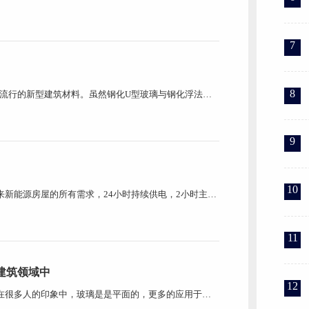
玻璃品种很多，具有良好的透光而不透视的特性，保温隔
璃的机械强度高，施工简便。有独特的建筑和装饰效
7
8
常流行的新型建筑材料。虽然钢化U型玻璃与钢化浮法玻
点，在具体工程项目中U玻会有不同侧重点。 钢化玻璃
璃进行淬火热处理后，使玻璃表面产生压应力、玻璃内
9
10
新能源房屋的所有需求，24小时持续供电，2小时主体
更适应各种环境，可居住可办公，抗震救灾，应急，街
太阳能发电屋的核心是U玻光伏发电组件。在文旅屋使用的
11
建筑领域中
12
在很多人的印象中，玻璃是是平面的，更多的应用于门
来越多的新型材料出现并广泛应用。例如：U型玻璃，它