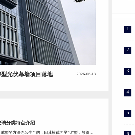
1
2
3
U型光伏幕墙项目落地
2026-06-18
4
5
玻璃分类特点介绍
成型的方法连续生产的，因其横截面呈“U”型，故得其
6