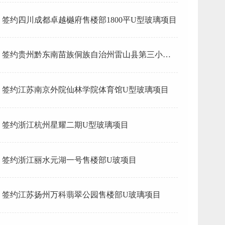
签约四川成都卓越樾府售楼部1800平U型玻璃项目
签约贵州黔东南苗族侗族自治州雷山县第三小学U
型玻璃项目
签约江苏南京外院仙林学院体育馆U型玻璃项目
签约浙江杭州星耀二期U型玻璃项目
签约浙江丽水元湖一号售楼部U玻项目
签约江苏扬州万科翡翠公园售楼部U玻璃项目