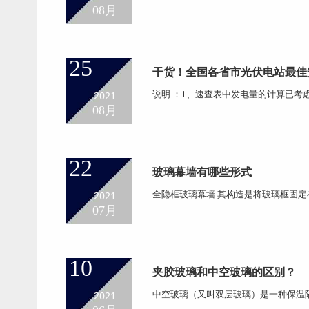
窗、幕墙。但随着建筑行业的发展，越
08月
的出现使建筑物可以实现复杂的曲线美
的方法连续生产出来的...
25
干货！全国各省市光伏电站最佳
量、
2021
说明 ：1、速查表中发电量的计算已考
组件的最佳安装倾角。3、速算表中的
08月
发电量。 该表格可能存在稍微误差、仅
产、销售、研发、设计、...
22
玻璃幕墙有哪些形式
2021
全隐框玻璃幕墙 其构造是将玻璃框固
格体系的横梁上，其余三边用不同的方法
07月
横明和竖明横隐玻璃幕墙两种。前者只
嵌槽内，槽外加盖铝合...
10
夹胶玻璃和中空玻璃的区别？
2021
中空玻璃（又叫双层玻璃）是一种保温
筑物自重。 它是用两片（或三片）玻