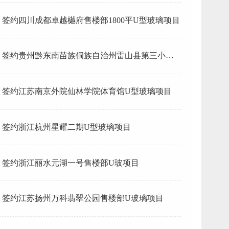
签约四川成都卓越樾府售楼部1800平U型玻璃项目
签约贵州黔东南苗族侗族自治州雷山县第三小学U
型玻璃项目
签约江苏南京外院仙林学院体育馆U型玻璃项目
签约浙江杭州星耀二期U型玻璃项目
签约浙江丽水元湖一号售楼部U玻项目
签约江苏扬州万科翡翠公园售楼部U玻璃项目