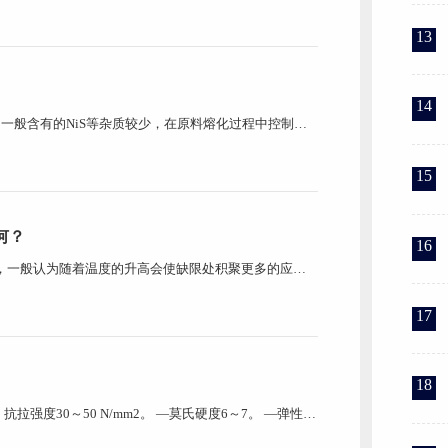
璃因为其优越的隔音、隔热、保温等性能得到了世界各
13
14
中一般含有的NiS等杂质较少，在原料熔化过程中控制的
更加均一的成分，其内部杂质更少，从而大大降低了钢化
于原料中的含铁量仅为普通玻璃的1/10甚至更低，u型玻璃
15
何？
16
，一般认为随着温度的升高会使缺限处积聚更多的应变
℃时，由于玻璃黏滞性流动增加，使微裂纹的裂口钝化，
。玻璃的使用温度范围较广，温度对玻璃强度影响的机
17
18
。抗拉强度30～50 N/mm2。 —莫氏硬度6～7。 —弹性模
系数（温度每升高1℃）(75～85)×10-7。 —化学稳定性0.18