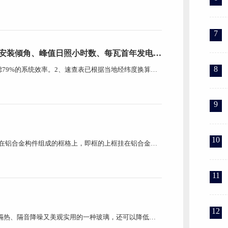
来越多的新型材料出现并广泛应用。例如：U型玻璃，它
，给设计师更大的发挥空间。 U型玻璃是用先压延后成型
7
安装倾角、峰值日照小时数、每瓦首年发电
8
虑79%的系统效率。2、速查表已根据当地经纬度换算出
每瓦年发电量与电站实际装机容量的乘积就是该电站的年
供参考 企业文化 浙江祥捷绿建科技有限公司是一家集生
9
10
定在铝合金构件组成的框格上，即框的上框挂在铝合金框
固定在框格的竖杆及横梁上。 半隐框玻璃幕墙 有竖隐
是铝合金竖杆隐在玻璃后面，玻璃安放在横杆的玻璃镶
11
12
隔热、隔音降噪又美观实用的一种玻璃，还可以降低建
璃，使用高强度高气密性复合粘结剂，将玻璃片与内含干