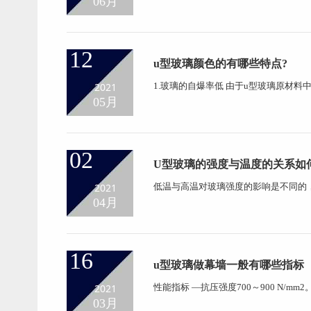
06月
燥剂的铝合金框架粘合制成的。中空玻
国的认可。 夹胶玻璃是两...
12
u型玻璃颜色的有哪些特点?
2021
1.玻璃的自爆率低 由于u型玻璃原材料
精细，使得u型玻璃相对普通玻璃具有
05月
后可能自爆的几率。 2.颜色一致性 由
相对普通玻璃对可见光中的...
02
U型玻璃的强度与温度的关系如
2021
低温与高温对玻璃强度的影响是不同的
能，增加破裂的概率。当温度高于200
04月
缓和了应力作用，从而使玻璃强度加大
理目前尚未探明，根据在...
16
u型玻璃做幕墙一般有哪些指标
2021
性能指标 —抗压强度700～900 N/mm2
量60000～70000 N/mm2。 —线膨胀
03月